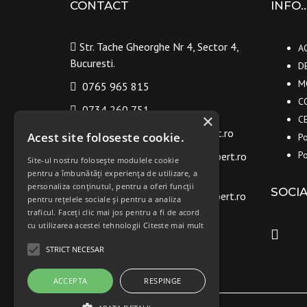
CONTACT
INFO
Str. Tache Gheorghe Nr 4, Sector 4,
A
Bucuresti.
D
M
0765 965 815
C
0734 260 751
×
C
contact@old.frigotermexpert.ro
Acest site foloseste cookie.
Po
Po
mariusrusu@old.frigotermexpert.ro
Site-ul nostru folosește modulele cookie
pentru a îmbunătăți experiența de utilizare, a
personaliza conținutul, pentru a oferi funcții
SOCIA
ovidiuneacsu@old.frigotermexpert.ro
pentru rețelele sociale și pentru a analiza
traficul. Faceți clic mai jos pentru a fi de acord
cu utilizarea acestei tehnologii
Citeste mai mult
STRICT NECESAR
ACCEPTA
RESPINGE