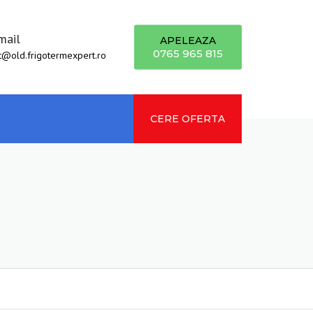
mail
APELEAZA
0765 965 815
t@old.frigotermexpert.ro
ch
CERE OFERTA