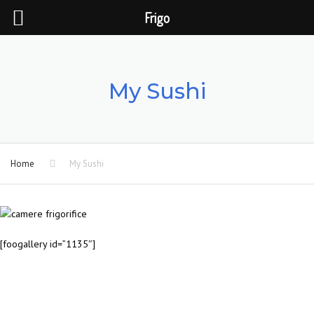
Frigo
×
My Sushi
Home
My Sushi
[foogallery id=”1135″]