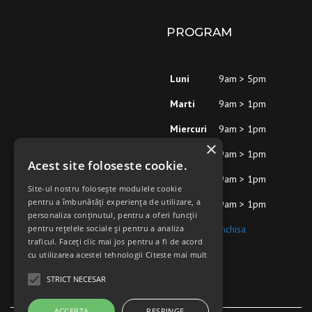
PROGRAM
Luni
9am > 5pm
Marti
9am > 1pm
Miercuri
9am > 1pm
×
Joi
9am > 1pm
Acest site foloseste cookie.
Vineri
9am > 1pm
Site-ul nostru folosește modulele cookie
pentru a îmbunătăți experiența de utilizare, a
Sambata
9am > 1pm
personaliza conținutul, pentru a oferi funcții
pentru rețelele sociale și pentru a analiza
Duminica
inchisa
traficul. Faceți clic mai jos pentru a fi de acord
cu utilizarea acestei tehnologii
Citeste mai mult
STRICT NECESAR
ACCEPTA
RESPINGE